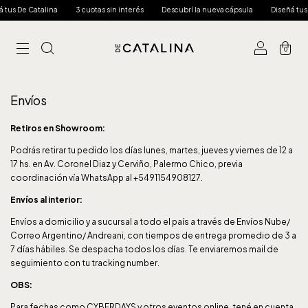
tus De Catalina
3 cuotas sin interés
Descubrí la nueva cápsula
Diseñá tus D
0
Envíos
Retiros en Showroom:
Podrás retirar tu pedido los días lunes, martes, jueves y viernes de 12 a
17 hs. en Av. Coronel Diaz y Cerviño, Palermo Chico, previa
coordinación vía WhatsApp al +5491154908127.
Envíos al interior:
Envíos a domicilio y a sucursal a todo el país a través de Envíos Nube/
Correo Argentino/ Andreani, con tiempos de entrega promedio de 3 a
7 días hábiles. Se despacha todos los días. Te enviaremos mail de
seguimiento con tu tracking number.
OBS:
Para fechas como CYBERDAYS y otros eventos online, tené en cuenta