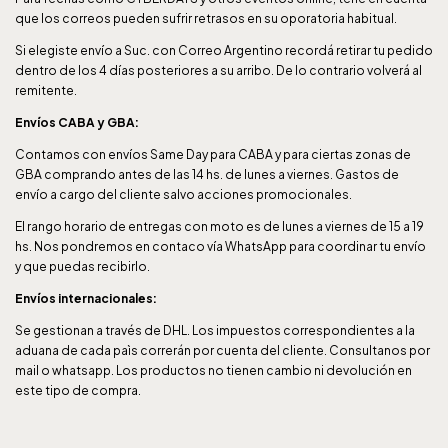
que los correos pueden sufrir retrasos en su oporatoria habitual.
Si elegiste envío a Suc. con Correo Argentino recordá retirar tu pedido
dentro de los 4 días posteriores a su arribo. De lo contrario volverá al
remitente.
Envíos CABA y GBA:
Contamos con envíos Same Day para CABA y para ciertas zonas de
GBA comprando antes de las 14 hs. de lunes a viernes. Gastos de
envío a cargo del cliente salvo acciones promocionales.
El rango horario de entregas con moto es de lunes a viernes de 15 a 19
hs. Nos pondremos en contaco vía WhatsApp para coordinar tu envío
y que puedas recibirlo.
Envíos internacionales:
Se gestionan a través de DHL. Los impuestos correspondientes a la
aduana de cada paìs correrán por cuenta del cliente. Consultanos por
mail o whatsapp. Los productos no tienen cambio ni devolución en
este tipo de compra.